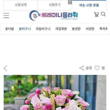
0
가입시 적립금 3,000원 바로지급!
상품설명
상품후기
배송·교환·환불
꽃다발
꽃바구니
과일바구니
개업화분
동양란
서양란
축하화