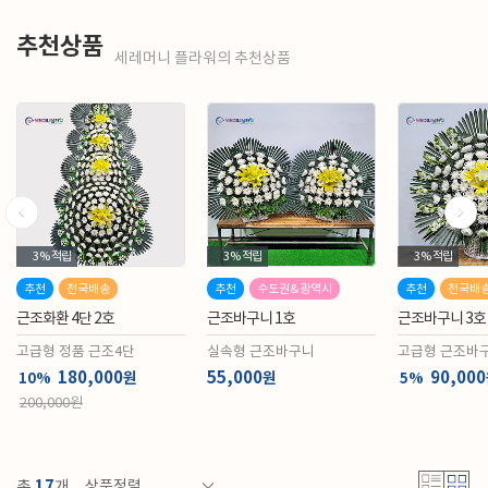
추천상품
세레머니 플라워의 추천상품
3%
적립
3%
적립
3%
적립
추천
전국배송
추천
수도권&광역시
추천
전국배
근조화환 4단 2호
근조바구니 1호
근조바구니 3호
고급형 정품 근조4단
실속형 근조바구니
고급형 근조바
니)
180,000
55,000
90,000
원
원
10%
5%
200,000원
17
총
개
상품정렬