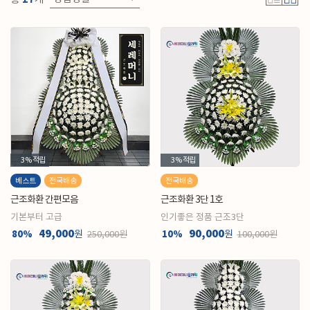
3%
적립
3%
적립
베스트
전국배송
전국배송
근조화환 간편모음
근조화환 3단 1호
기본부터 고급
인기좋은 정품 근조3단
49,000
90,000
80%
원
10%
원
250,000원
100,000원