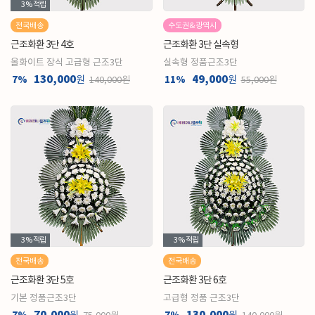
3%
적립
전국배송
수도권&광역시
근조화환 3단 4호
근조화환 3단 실속형
올화이트 장식 고급형 근조3단
실속형 정품근조3단
130,000
49,000
7%
원
11%
원
140,000원
55,000원
3%
적립
3%
적립
전국배송
전국배송
근조화환 3단 5호
근조화환 3단 6호
기본 정품근조3단
고급형 정품 근조3단