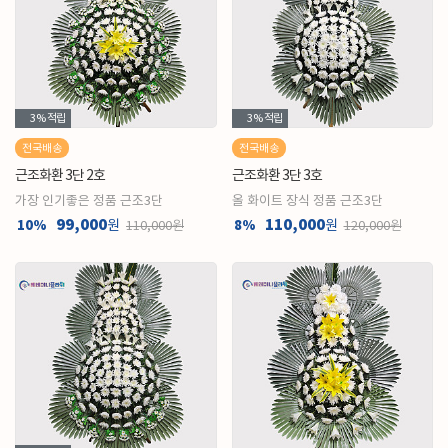
3%
적립
3%
적립
전국배송
전국배송
근조화환 3단 2호
근조화환 3단 3호
가장 인기좋은 정품 근조3단
올 화이트 장식 정품 근조3단
99,000
110,000
10%
원
8%
원
110,000원
120,000원