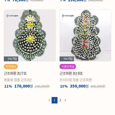
70,000
130,000
7%
원
7%
원
75,000원
140,000원
3%
적립
5%
적립
전국배송
서울만배송
근조화환 3단7호
근조화환 3단 8호
명품형 정품 근조3단
프리미엄 정품 근조화환
170,000
350,000
11%
원
13%
원
190,000원
400,000원
1
2