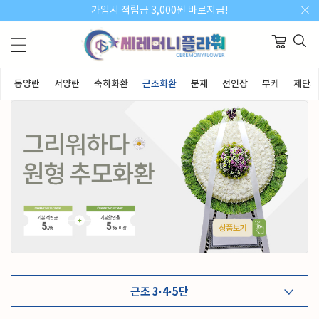
가입시 적립금 3,000원 바로지급!
동양란
서양란
축하화환
근조화환
분재
선인장
부케
제단화
근조 3·4·5단