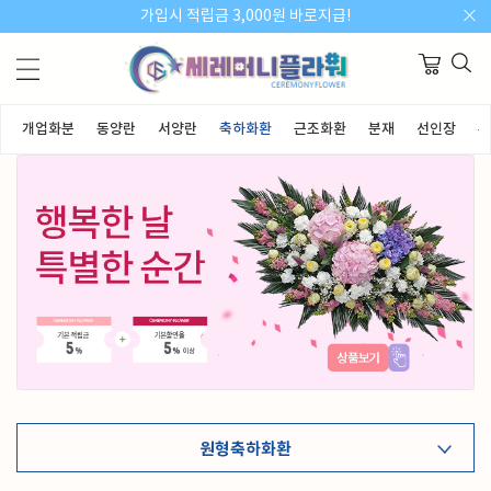
가입시 적립금 3,000원 바로지급!
개업화분
동양란
서양란
축하화환
근조화환
분재
선인장
부
원형축하화환