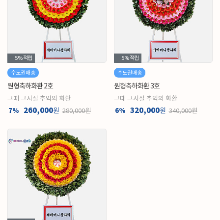
5%
적립
5%
적립
수도권배송
수도권배송
원형축하화환 2호
원형축하화환 3호
그때 그시절 추억의 화환
그때 그시절 추억의 화환
260,000
320,000
7%
원
6%
원
280,000원
340,000원