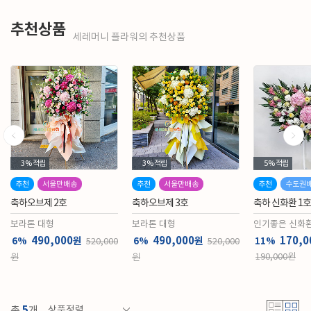
추천상품
세레머니 플라워의 추천상품
3%
적립
3%
적립
5%
적립
추천
서울만배송
추천
서울만배송
추천
수도권
축하오브제 2호
축하오브제 3호
축하 신화환 1호
보라톤 대형
보라톤 대형
인기좋은 신화환
490,000
490,000
170,0
원
원
6%
6%
11%
520,000
520,000
190,000원
원
원
5
총
개
상품정렬