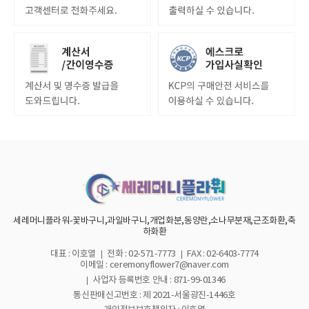
세레머니플라워-꽃바구니,과일바구니,개업화분,동양란,소나무분재,근조화환,축
하화환
대표 : 이호열
전화 : 02-571-7773
FAX : 02-6403-7774
이메일 : ceremonyflower7@naver.com
사업자 등록번호 안내 :
871-99-01346
통신판매신고번호 : 제 2021-서울광진-1446호