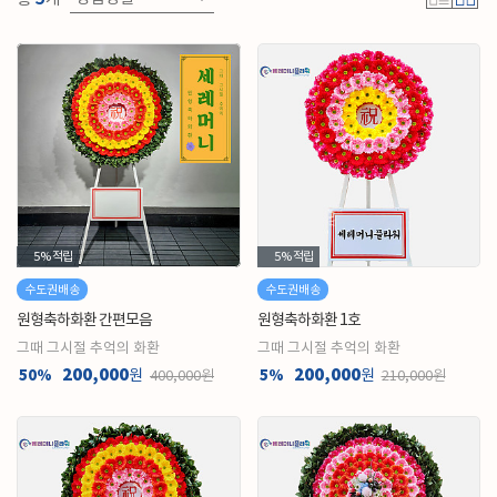
5%
적립
5%
적립
수도권배송
수도권배송
원형축하화환 간편모음
원형축하화환 1호
그때 그시절 추억의 화환
그때 그시절 추억의 화환
200,000
200,000
50%
원
5%
원
400,000원
210,000원