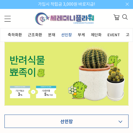
가입시 적립금 3,000원 바로지급!
란
축하화환
근조화환
분재
선인장
부케
제단화
EVENT
고객
선인장