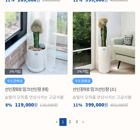
169,000
399,000
11%
원
11%
원
190,000원
450,000원
3%
적립
3%
적립
수도권배송
수도권배송
선인장8호 밍크선인장 (테)
선인장9호 밍크선인장 (소)
솜털이 모피를 연상시키는 고급식물
솜털이 모피를 연상시키는 고급식물
119,000
399,000
8%
원
11%
원
130,000원
450,000원
1
2
3