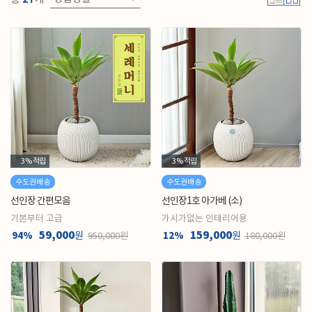
3%
적립
3%
적립
수도권배송
수도권배송
선인장 간편모음
선인장1호 아가베 (소)
기본부터 고급
가시가없는 인테리어용
59,000
159,000
94%
원
12%
원
950,000원
180,000원