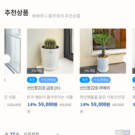
추천상품
세레머니 플라워의 추천상품
3%
적립
3%
적립
3%
적립
추천
수도권배송
추천
수도권배송
추천
수도권
선인장21호 금호 (소)
선인장22호 라메리
선인장23호 금
돈과 행운이 들어온다는 식물
파인애플을 닮은 기둥선인장
황금빛 가시 선
59,000
59,000
59,000
원
원
14%
14%
9%
69,000
69,000
원
원
27
총
개
상품정렬