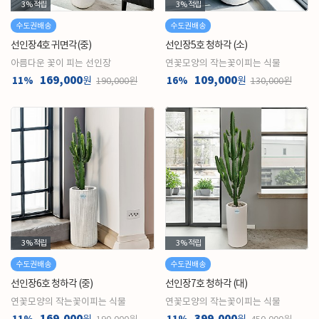
3%
적립
3%
적립
수도권배송
수도권배송
선인장4호 귀면각(중)
선인장5호 청하각 (소)
아름다운 꽃이 피는 선인장
연꽃모양의 작는꽃이피는 식물
169,000
109,000
11%
원
16%
원
190,000원
130,000원
3%
적립
3%
적립
수도권배송
수도권배송
선인장6호 청하각 (중)
선인장7호 청하각 (대)
연꽃모양의 작는꽃이피는 식물
연꽃모양의 작는꽃이피는 식물