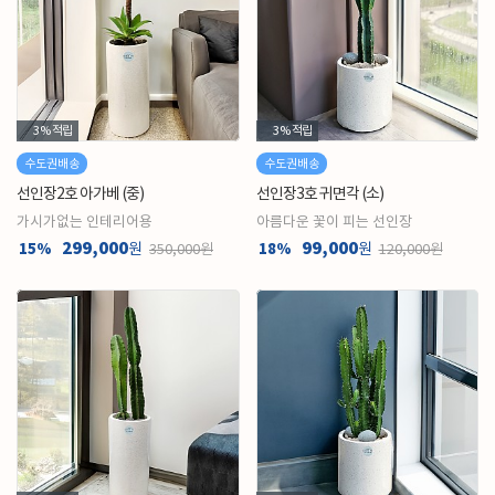
3%
적립
3%
적립
수도권배송
수도권배송
선인장2호 아가베 (중)
선인장3호 귀면각 (소)
가시가없는 인테리어용
아름다운 꽃이 피는 선인장
299,000
99,000
15%
원
18%
원
350,000원
120,000원