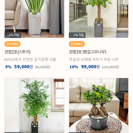
3%
적립
3%
적립
전국배송
전국배송
관엽2호(스투키)
관엽3호 (뱅갈고무나무)
NASA에서 선정한 공기정화 식물
거실과 서재에 키우기 쉬운 나무
59,000
99,000
9%
원
10%
원
65,000원
110,000원