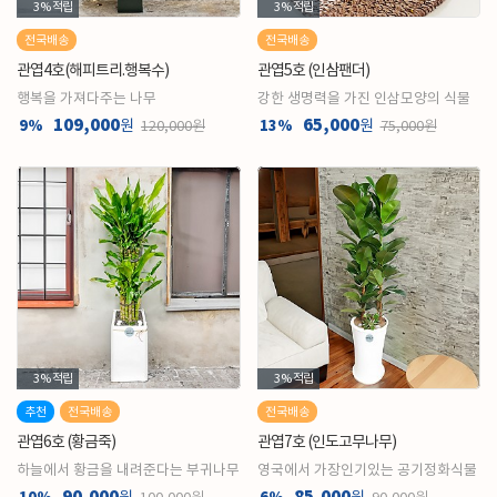
3%
적립
3%
적립
전국배송
전국배송
관엽4호(해피트리.행복수)
관엽5호 (인삼팬더)
행복을 가져다주는 나무
강한 생명력을 가진 인삼모양의 식물
109,000
65,000
9%
원
13%
원
120,000원
75,000원
3%
적립
3%
적립
추천
전국배송
전국배송
관엽6호 (황금죽)
관엽7호 (인도고무나무)
하늘에서 황금을 내려준다는 부귀나무
영국에서 가장인기있는 공기정화식물