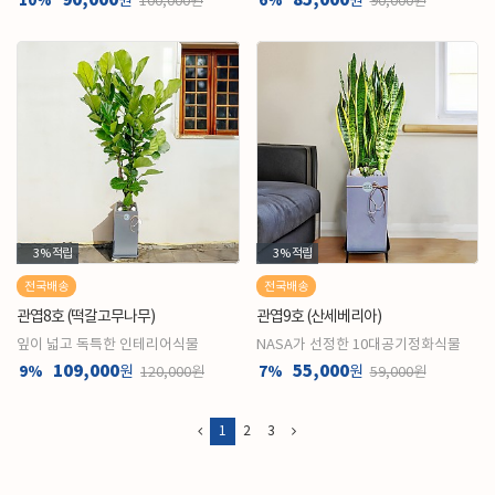
90,000
85,000
10%
원
6%
원
100,000원
90,000원
3%
적립
3%
적립
전국배송
전국배송
관엽8호 (떡갈고무나무)
관엽9호 (산세베리아)
잎이 넓고 독특한 인테리어식물
NASA가 선정한 10대공기정화식물
109,000
55,000
9%
원
7%
원
120,000원
59,000원
1
2
3