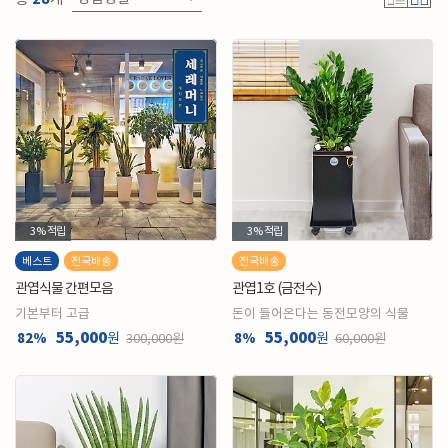
3%
적립
3%
적립
베스트
전국배송
전국배송
관엽식물 간편모음
관엽1호 (금전수)
기본부터 고급
돈이 들어온다는 동전모양의 식물
55,000
55,000
82%
원
8%
원
300,000원
60,000원