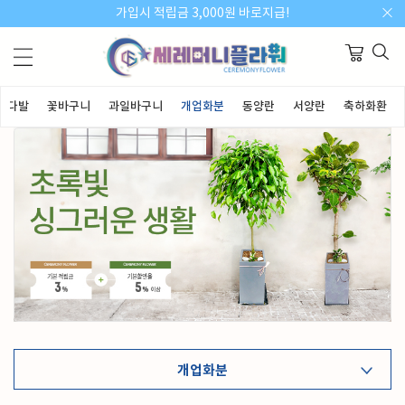
가입시 적립금 3,000원 바로지급!
꽃다발
꽃바구니
과일바구니
개업화분
동양란
서양란
축하화환
개업화분