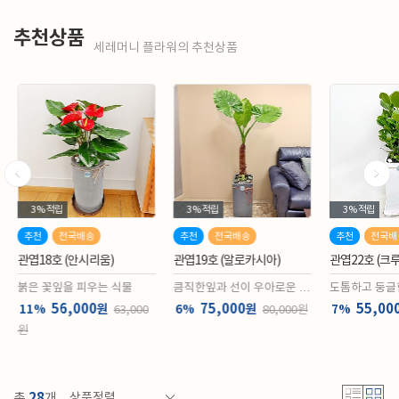
추천상품
세레머니 플라워의 추천상품
3%
적립
3%
적립
3%
적립
추천
전국배송
추천
전국배송
추천
전국배
관엽18호 (안시리움)
관엽19호 (알로카시아)
관엽22호 (크루
붉은 꽃잎을 피우는 식물
큼직한잎과 선이 우아로운 식
도톰하고 둥글
물
물
56,000
75,000
55,000
원
원
11%
6%
7%
63,000
80,000원
원
28
총
개
상품정렬