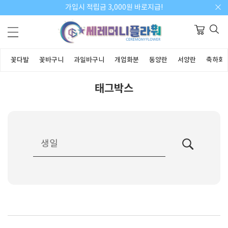
가입시 적립금 3,000원 바로지급!
꽃다발
꽃바구니
과일바구니
개업화분
동양란
서양란
축하화
태그박스