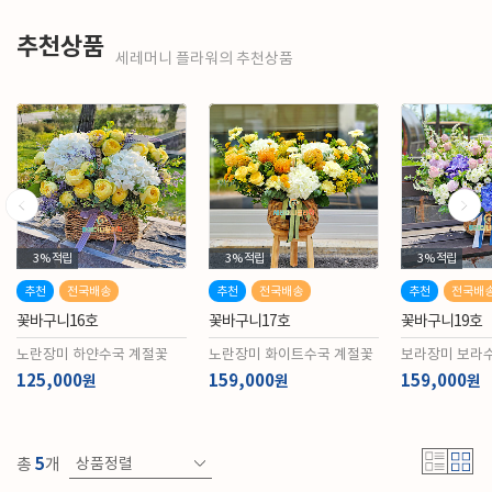
추천상품
세레머니 플라워의 추천상품
3%
적립
3%
적립
3%
적립
추천
전국배송
추천
전국배송
추천
전국배
꽃바구니16호
꽃바구니17호
꽃바구니19호
노란장미 하얀수국 계절꽃
노란장미 화이트수국 계절꽃
보라장미 보라
125,000
159,000
159,000
원
원
원
5
총
개
상품정렬