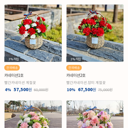
3%
적립
3%
적립
전국배송
전국배송
카네이션1호
카네이션2호
빨간카네이션 계절꽃
빨간카네이션.장미 계절꽃
57,500
67,500
4%
원
10%
원
60,000원
75,000원