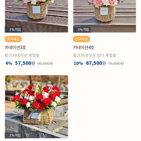
3%
적립
3%
적립
전국배송
전국배송
카네이션3호
카네이션4호
핑크카네이션 계절꽃
핑크카네이션.장미 계절꽃
57,500
67,500
4%
원
10%
원
60,000원
75,000원
3%
적립