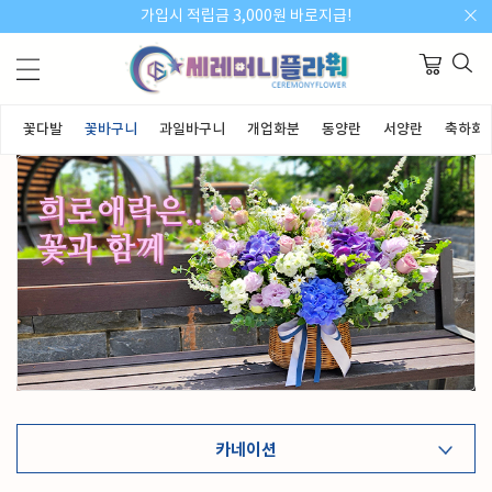
가입시 적립금 3,000원 바로지급!
꽃다발
꽃바구니
과일바구니
개업화분
동양란
서양란
축하화
카네이션