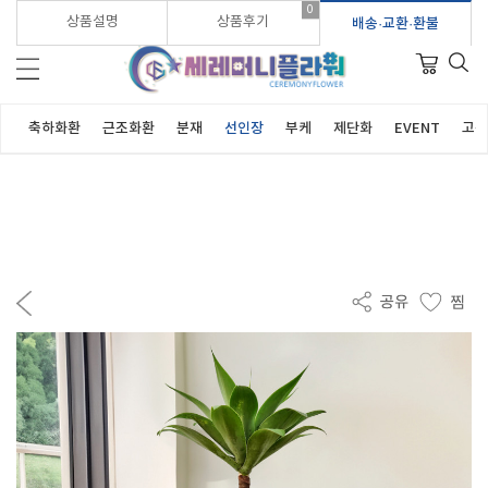
0
가입시 적립금 3,000원 바로지급!
상품설명
상품후기
배송·교환·환불
란
축하화환
근조화환
분재
선인장
부케
제단화
EVENT
고객