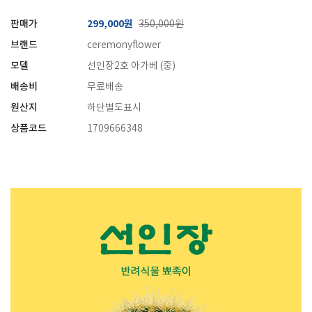
판매가
299,000원
350,000원
브랜드
ceremonyflower
모델
선인장2호 아가베 (중)
배송비
무료배송
원산지
하단별도표시
상품코드
1709666348