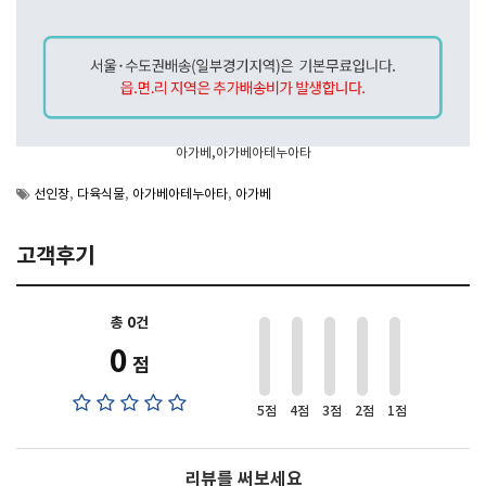
아가베,아가베아테누아타
선인장
,
다육식물
,
아가베아테누아타
,
아가베
고객후기
총 0건
0
점
5점
4점
3점
2점
1점
리뷰를 써보세요