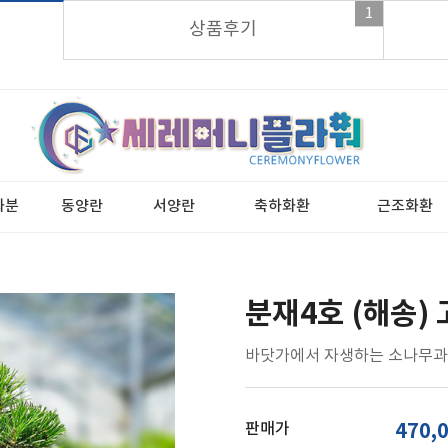
1
가입시 적립금 3,000원 바로지급!
상품후기
화분
동양란
서양란
축하화환
근조화환
분재4호 (해송)
바닷가에서 자생하는 소나무과
판매가
470,