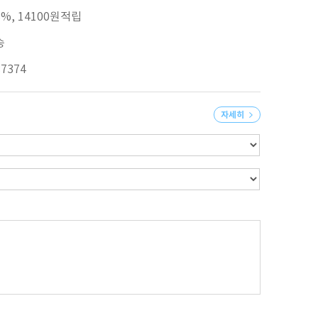
%, 14100원적립
송
87374
자세히