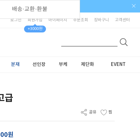
배송·교환·환불
로그인
회원가입
마이페이지
주문조회
장바구니
고객센터
+3000원
분재
선인장
부케
제단화
EVENT
 고급
000원