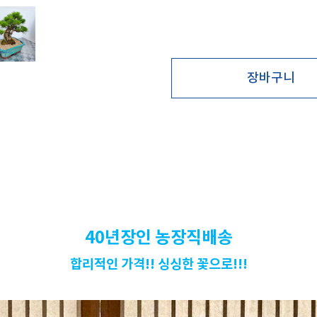
40년장인 농장직배송
합리적인 가격!!
싱싱한 꽃으로!!!