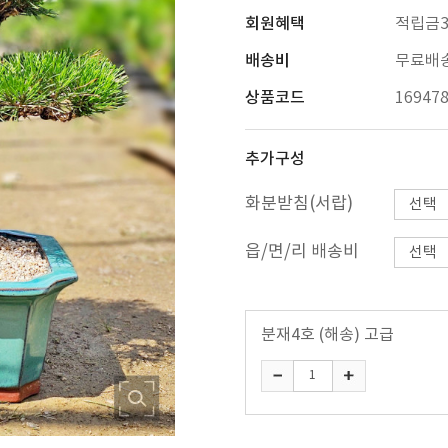
회원혜택
적립금3
배송비
무료배
상품코드
16947
추가구성
화분받침(서랍)
읍/면/리 배송비
분재4호 (해송) 고급