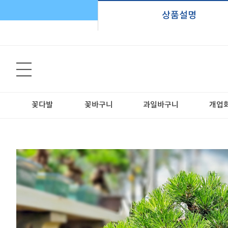
상품설명
꽃다발
꽃바구니
과일바구니
개업