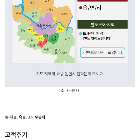
소나무분재
해송
,
흑송
,
소나무분재
고객후기