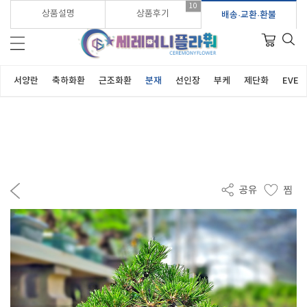
10
가입시 적립금 3,000원 바로지급!
상품설명
상품후기
배송·교환·환불
서양란
축하화환
근조화환
분재
선인장
부케
제단화
EVEN