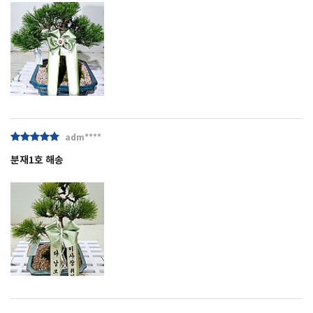
adm****
분재1호 해송