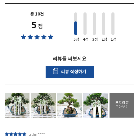
총 10건
10
5
점
5점
4점
3점
2점
1점
리뷰를 써보세요
리뷰 작성하기
포토리뷰
모아보기
adm****