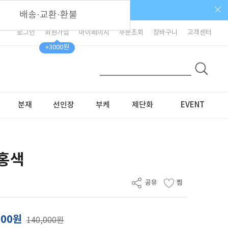
배송·교환·환불
로그인
회원가입
마이페이지
주문조회
장바구니
고객센터
+3000원
분재
선인장
부케
제단화
EVENT
분홍색
000원
140,000원