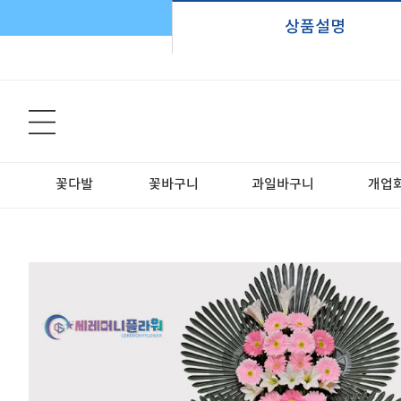
상품설명
꽃다발
꽃바구니
과일바구니
개업