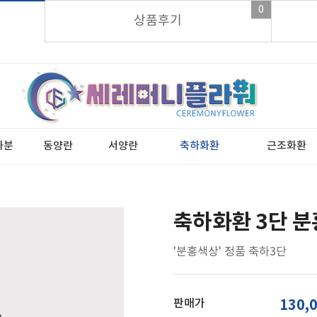
0
가입시 적립금 3,000원 바로지급!
상품후기
화분
동양란
서양란
축하화환
근조화환
축하화환 3단 
'분홍색상' 정품 축하3단
판매가
130,