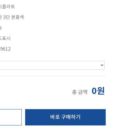
니플라워
 3단 분홍색
송
도표시
69612
0원
총 금액