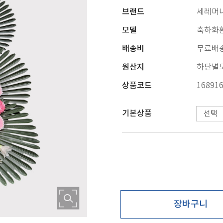
브랜드
세레머
모델
축하화환
배송비
무료배
원산지
하단별
상품코드
16891
기본상품