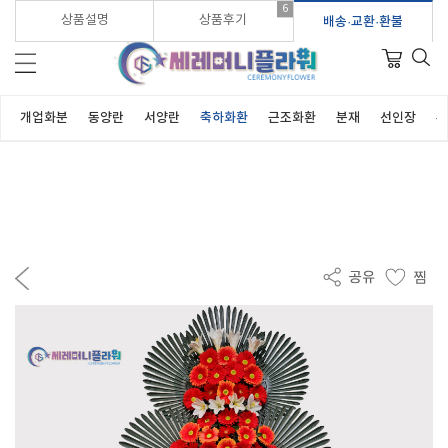
6
가입시 적립금 3,000원 바로지급!
상품설명
상품후기
배송·교환·환불
개업화분
동양란
서양란
축하화환
근조화환
분재
선인장
부