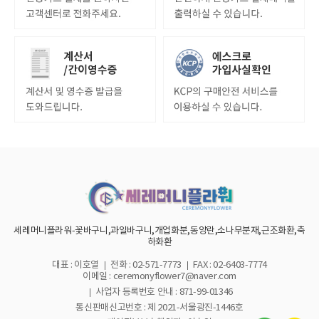
세레머니플라워-꽃바구니,과일바구니,개업화분,동양란,소나무분재,근조화환,축
하화환
대표 : 이호열
전화 : 02-571-7773
FAX : 02-6403-7774
이메일 : ceremonyflower7@naver.com
사업자 등록번호 안내 :
871-99-01346
통신판매신고번호 : 제 2021-서울광진-1446호