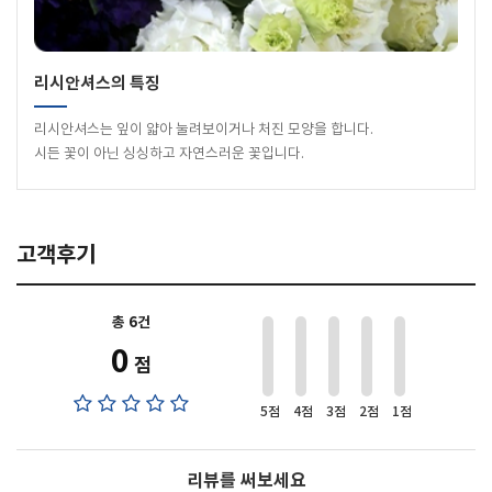
리시안셔스의 특징
리시안셔스는 잎이 얇아 눌려보이거나 처진 모양을 합니다.
시든 꽃이 아닌 싱싱하고 자연스러운 꽃입니다.
고객후기
총 6건
0
점
5점
4점
3점
2점
1점
리뷰를 써보세요