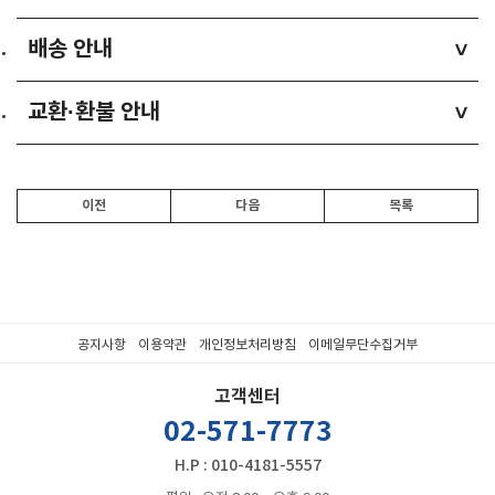
배송 안내
>
교환·환불 안내
>
이전
다음
목록
공지사항
이용약관
개인정보처리방침
이메일무단수집거부
고객센터
02-571-7773
H.P : 010-4181-5557