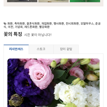
화환
,
축하화환
,
결혼식화환
,
개업화환
,
행사화환
,
전시회화환
,
모델하우스
,
준공
식
,
이전
,
기념회
,
레드톤화환
,
빨강화환
꽃의 특징
시든 꽃이 아닙니다!
리시안셔스
스토크
장미 겉잎