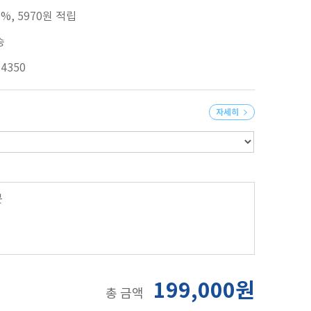
%, 5970원 적립
송
74350
자세히
분
199,000원
총 금액