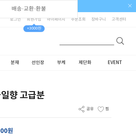
배송·교환·환불
로그인
회원가입
마이페이지
주문조회
장바구니
고객센터
+3000원
분재
선인장
부케
제단화
EVENT
금일향 고급분
000원