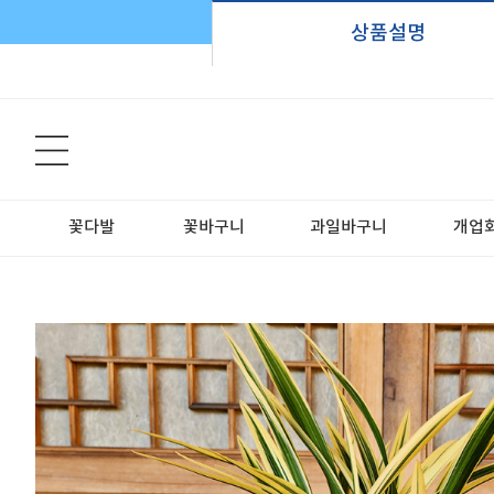
상품설명
꽃다발
꽃바구니
과일바구니
개업