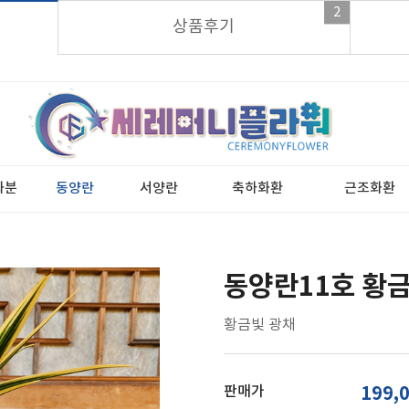
2
가입시 적립금 3,000원 바로지급!
상품후기
화분
동양란
서양란
축하화환
근조화환
동양란11호 황
황금빛 광채
판매가
199,