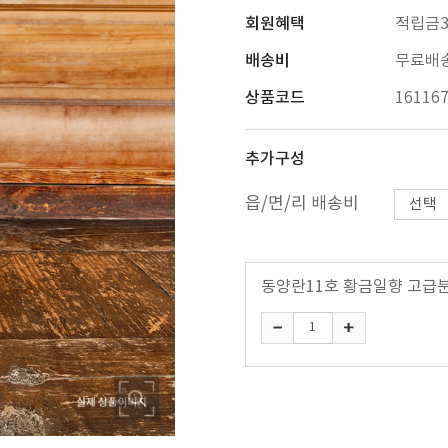
회원혜택
적립금3
배송비
무료배
상품코드
16116
추가구성
읍/면/리 배송비
동양란11호 황금일향 고급