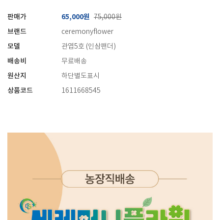
판매가
65,000원
75,000원
브랜드
ceremonyflower
모델
관엽5호 (인삼팬더)
배송비
무료배송
원산지
하단별도표시
상품코드
1611668545