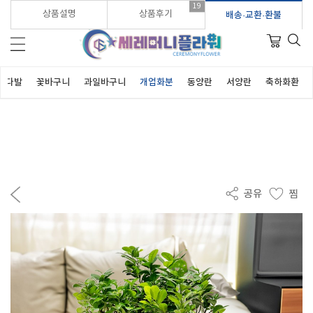
19
가입시 적립금 3,000원 바로지급!
상품설명
상품후기
배송·교환·환불
꽃다발
꽃바구니
과일바구니
개업화분
동양란
서양란
축하화환