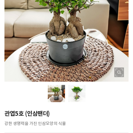
관엽5호 (인삼팬더)
강한 생명력을 가진 인삼모양의 식물