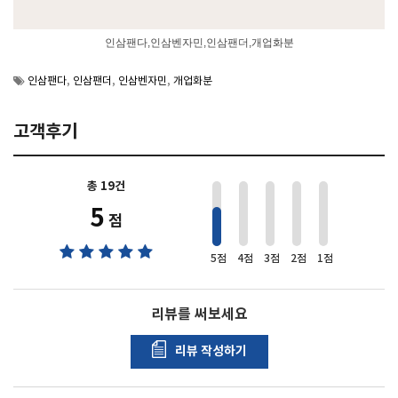
인삼팬다,인삼벤자민,인삼팬더,개업화분
인삼팬다
,
인삼팬더
,
인삼벤자민
,
개업화분
고객후기
총 19건
2
5
점
5점
4점
3점
2점
1점
리뷰를 써보세요
리뷰 작성하기