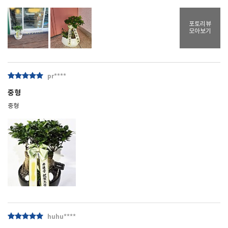
포토리뷰
모아보기
pr****
중형
중형
huhu****