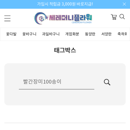
가입시 적립금 3,000원 바로지급!
꽃다발
꽃바구니
과일바구니
개업화분
동양란
서양란
축하화
태그박스