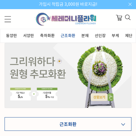
가입시 적립금 3,000원 바로지급!
동양란
서양란
축하화환
근조화환
분재
선인장
부케
제단화
근조화환