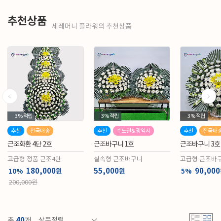
추천상품
세레머니 플라워의 추천상품
3%
적립
3%
적립
3%
적립
추천
전국배송
추천
수도권&광역시
추천
전국배
근조화환 4단 2호
근조바구니 1호
근조바구니 3호
고급형 정품 근조4단
실속형 근조바구니
고급형 근조바
니)
180,000
55,000
90,000
원
원
10%
5%
200,000원
40
총
개
상품정렬