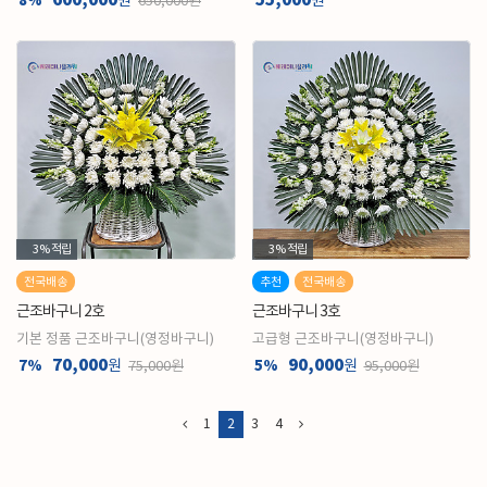
600,000
55,000
8%
원
원
650,000원
3%
적립
3%
적립
전국배송
추천
전국배송
근조바구니 2호
근조바구니 3호
기본 정품 근조바구니(영정바구니)
고급형 근조바구니(영정바구니)
70,000
90,000
7%
원
5%
원
75,000원
95,000원
1
2
3
4