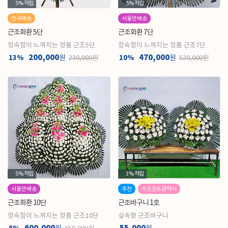
5%
적립
5%
적립
전국배송
서울만배송
근조화환 5단
근조화환 7단
정숙함이 느껴지는 정품 근조5단
정숙함이 느껴지는 정품 근조7단
200,000
470,000
13%
원
10%
원
230,000원
520,000원
5%
적립
3%
적립
서울만배송
추천
수도권&광역시
근조화환 10단
근조바구니 1호
정숙함이 느껴지는 정품 근조10단
실속형 근조바구니