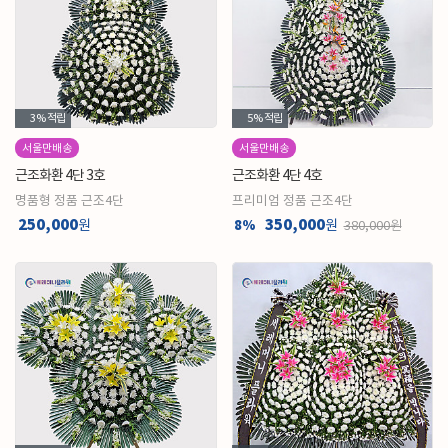
3%
적립
5%
적립
서울만배송
서울만배송
근조화환 4단 3호
근조화환 4단 4호
명품형 정품 근조4단
프리미엄 정품 근조4단
250,000
350,000
원
8%
원
380,000원