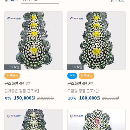
3%
적립
3%
적립
전국배송
추천
전국배송
근조화환 4단 1호
근조화환 4단 2호
인기좋은 정품 근조4단
고급형 정품 근조4단
150,000
180,000
6%
원
10%
원
160,000원
200,000원