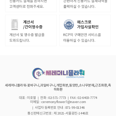
세레머니플라워-꽃바구니,과일바구니,개업화분,동양란,소나무분재,근조화환,축
하화환
대표 : 이호열
전화 : 02-571-7773
FAX : 02-6403-7774
이메일 : ceremonyflower7@naver.com
사업자 등록번호 안내 :
871-99-01346
통신판매신고번호 : 제 2021-서울광진-1446호