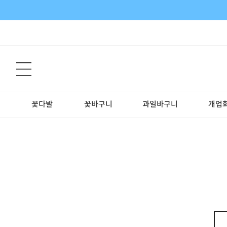
꽃다발
꽃바구니
과일바구니
개업