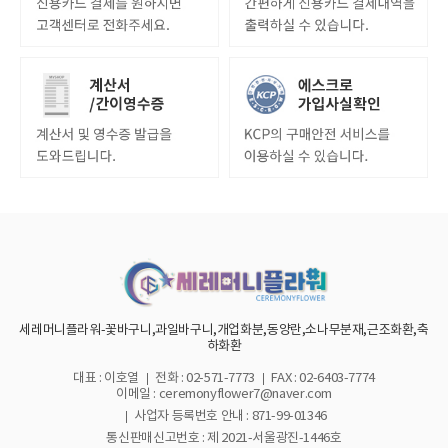
세레머니플라워-꽃바구니,과일바구니,개업화분,동양란,소나무분재,근조화환,축
하화환
대표 : 이호열
전화 : 02-571-7773
FAX : 02-6403-7774
이메일 : ceremonyflower7@naver.com
사업자 등록번호 안내 :
871-99-01346
통신판매신고번호 : 제 2021-서울광진-1446호