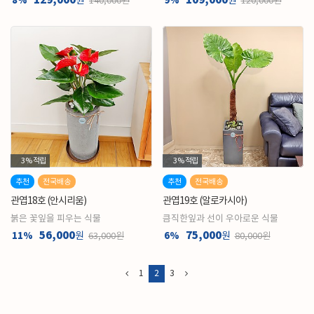
129,000
109,000
8%
원
9%
원
140,000원
120,000원
3%
적립
3%
적립
추천
전국배송
추천
전국배송
관엽18호 (안시리움)
관엽19호 (알로카시아)
붉은 꽃잎을 피우는 식물
큼직한잎과 선이 우아로운 식물
56,000
75,000
11%
원
6%
원
63,000원
80,000원
1
2
3