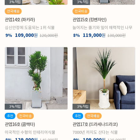
3%
적립
3%
적립
전국배송
전국배송
관엽14호 (파키라)
관엽15호 (킹벤자민)
심신안정에 도움되는 1위 식물
늘어지는 줄기와 잎이 매력적인 나무
109,000
119,000
9%
원
8%
원
120,000원
130,000원
3%
적립
3%
적립
추천
전국배송
추천
전국배송
관엽16호 (콤팩타)
관엽17호 (드라세나드라코)
이국적인 수형의 인테리어식물
7000년 까지도 산다는 식물