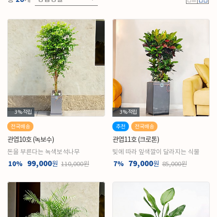
3%
적립
3%
적립
전국배송
추천
전국배송
관엽10호 (녹보수)
관엽11호 (크로톤)
돈을 부른다는 녹색보석나무
빛에 따라 잎색깔이 달라지는 식물
99,000
79,000
10%
원
7%
원
110,000원
85,000원