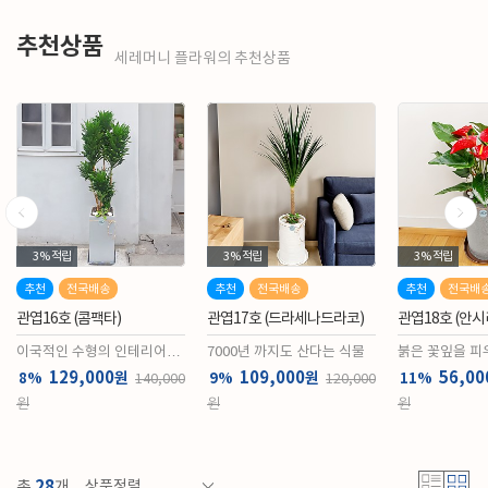
추천상품
세레머니 플라워의 추천상품
3%
적립
3%
적립
3%
적립
추천
전국배송
추천
전국배송
추천
전국배
관엽16호 (콤팩타)
관엽17호 (드라세나드라코)
관엽18호 (안시
이국적인 수형의 인테리어식
7000년 까지도 산다는 식물
붉은 꽃잎을 피
물
129,000
109,000
56,00
원
원
8%
9%
11%
140,000
120,000
원
원
원
28
총
개
상품정렬