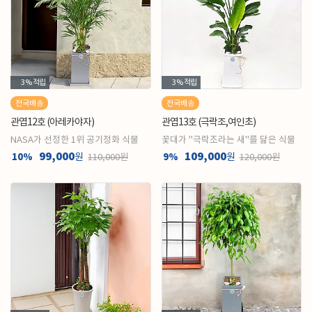
3%
적립
3%
적립
전국배송
전국배송
관엽12호 (아레카야자)
관엽13호 (극락조,여인초)
NASA가 선정한 1위 공기정화 식물
꽃대가 "극락조라는 새"를 닮은 식물
99,000
109,000
10%
원
9%
원
110,000원
120,000원