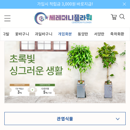
가입시 적립금 3,000원 바로지급!
꽃다발
꽃바구니
과일바구니
개업화분
동양란
서양란
축하화환
관엽식물