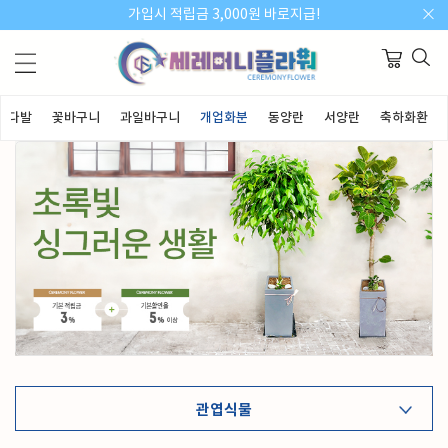
가입시 적립금 3,000원 바로지급!
꽃다발
꽃바구니
과일바구니
개업화분
동양란
서양란
축하화환
관엽식물