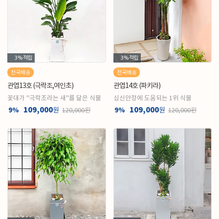
3%
적립
3%
적립
전국배송
전국배송
관엽13호 (극락조,여인초)
관엽14호 (파키라)
꽃대가 "극락조라는 새"를 닮은 식물
심신안정에 도움되는 1위 식물
109,000
109,000
9%
원
9%
원
120,000원
120,000원