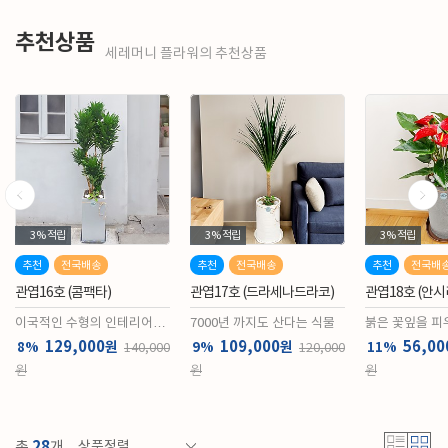
추천상품
세레머니 플라워의 추천상품
%
적립
3%
적립
3%
적립
천
전국배송
추천
전국배송
추천
전국배송
16호 (콤팩타)
관엽17호 (드라세나드라코)
관엽18호 (안시리움)
적인 수형의 인테리어식
7000년 까지도 산다는 식물
붉은 꽃잎을 피우는 식
129,000
109,000
56,000
원
원
원
%
9%
11%
140,000
120,000
63
원
원
28
총
개
상품정렬