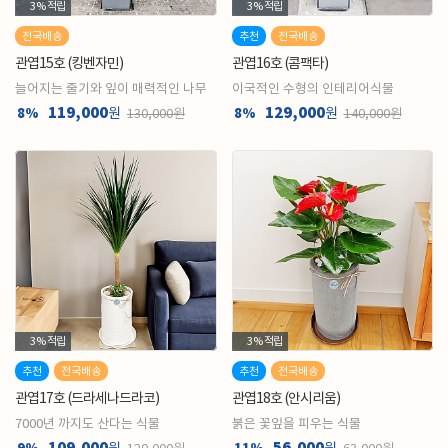
3%
적립
3%
적립
전국배송
추천
전국배송
관엽15호 (킹벤자민)
관엽16호 (콤팩타)
늘어지는 줄기와 잎이 매력적인 나무
이국적인 수형의 인테리어식물
119,000
129,000
8%
원
8%
원
130,000원
140,000원
3%
적립
3%
적립
추천
전국배송
추천
전국배송
관엽17호 (드라세나드라코)
관엽18호 (안시리움)
7000년 까지도 산다는 식물
붉은 꽃잎을 피우는 식물