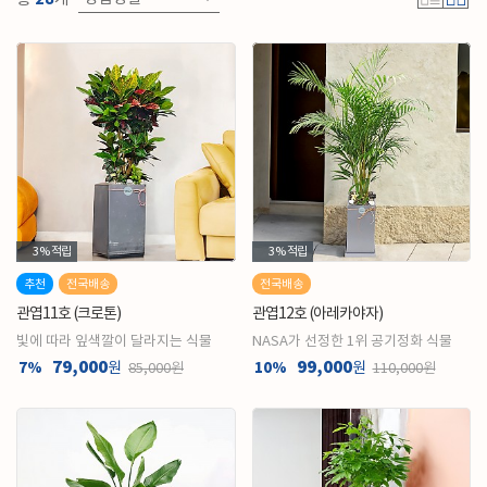
3%
적립
3%
적립
추천
전국배송
전국배송
관엽11호 (크로톤)
관엽12호 (아레카야자)
빛에 따라 잎색깔이 달라지는 식물
NASA가 선정한 1위 공기정화 식물
79,000
99,000
7%
원
10%
원
85,000원
110,000원