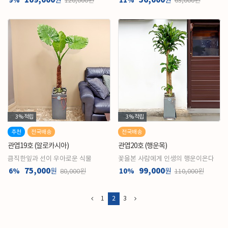
109,000
56,000
9%
원
11%
원
120,000원
63,000원
3%
적립
3%
적립
추천
전국배송
전국배송
관엽19호 (알로카시아)
관엽20호 (행운목)
큼직한잎과 선이 우아로운 식물
꽃을본 사람에게 인생의 행운이온다
75,000
99,000
6%
원
10%
원
80,000원
110,000원
1
2
3