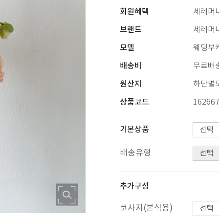
회원혜택
세레머
브랜드
세레머
모델
웨딩부케
배송비
무료배
원산지
하단별
상품코드
16266
기본상품
배송유형
추가구성
코사지(본식용)