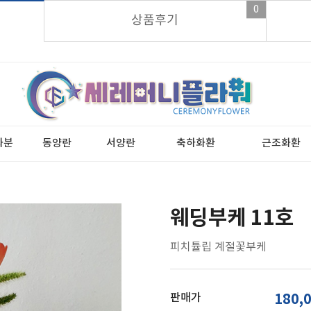
0
가입시 적립금 3,000원 바로지급!
상품후기
화분
동양란
서양란
축하화환
근조화환
웨딩부케 11호
피치튤립 계절꽃부케
판매가
180,