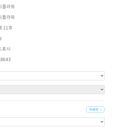
니플라워
니플라워
 11호
송
도표시
78643
자세히