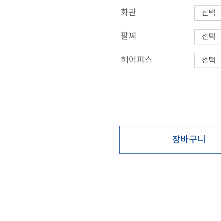
화관
팔찌
헤어피스