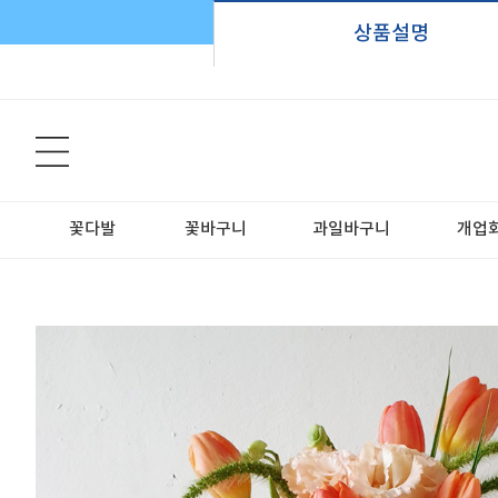
상품설명
꽃다발
꽃바구니
과일바구니
개업