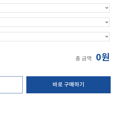
0원
총 금액