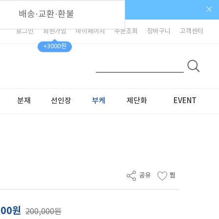
배송·교환·환불
로그인
회원가입
마이페이지
주문조회
장바구니
고객센터
+3000원
분재
선인장
부케
제단화
EVENT
000원
200,000원