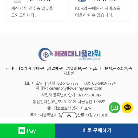
세레머니플라워-꽃바구니,과일바구니,개업화분,동양란,소나무분재,근조화환,축
하화환
대표 : 이호열
전화 : 02-571-7773
FAX : 02-6403-7774
이메일 : ceremonyflower7@naver.com
사업자 등록번호 안내 :
871-99-01346
통신판매신고번호 : 제 2021-서울광진-1446호
개인정보보호책임자 : 이호열
주소 : 서울특별시 광진구 아차산로 73길 29 301호
세레머니플라워 All rights reserved.