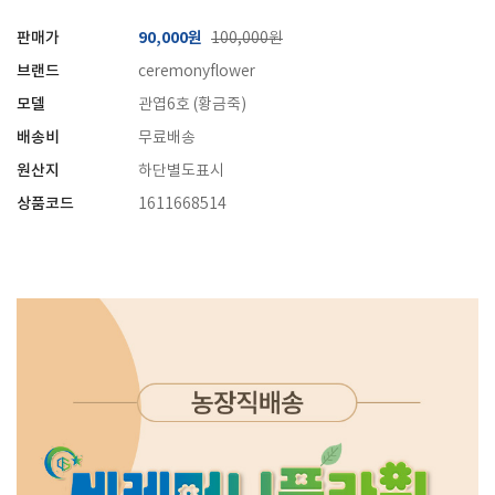
판매가
90,000원
100,000원
브랜드
ceremonyflower
모델
관엽6호 (황금죽)
배송비
무료배송
원산지
하단별도표시
상품코드
1611668514