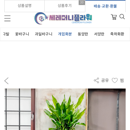
33
가입시 적립금 3,000원 바로지급!
상품설명
상품후기
배송·교환·환불
꽃다발
꽃바구니
과일바구니
개업화분
동양란
서양란
축하화환