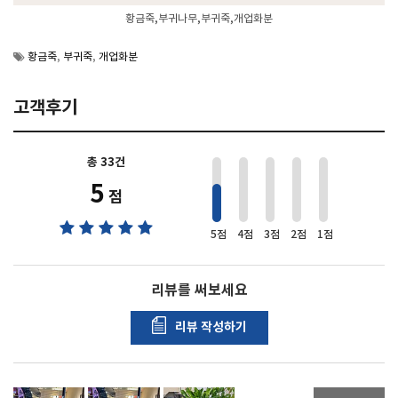
황금죽,부귀나무,부귀죽,개업화분
황금죽
,
부귀죽
,
개업화분
고객후기
총 33건
3
5
점
5점
4점
3점
2점
1점
리뷰를 써보세요
리뷰 작성하기