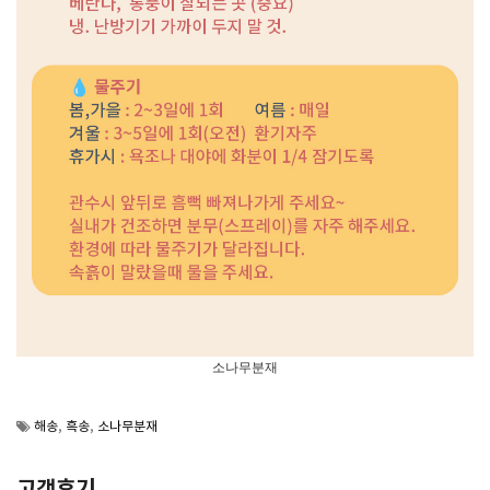
소나무분재
해송
,
흑송
,
소나무분재
고객후기