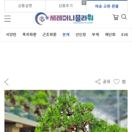
5
가입시 적립금 3,000원 바로지급!
상품설명
상품후기
배송·교환·환불
서양란
축하화환
근조화환
분재
선인장
부케
제단화
EVEN