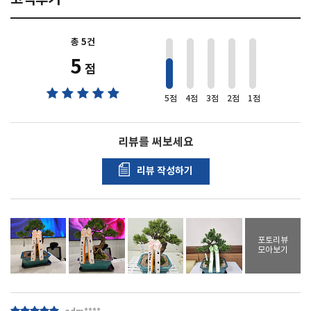
총 5건
4
5
점
5점
4점
3점
2점
1점
리뷰를 써보세요
리뷰 작성하기
포토리뷰
모아보기