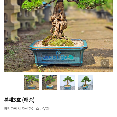
분재3호 (해송)
바닷가에서 자생하는 소나무과