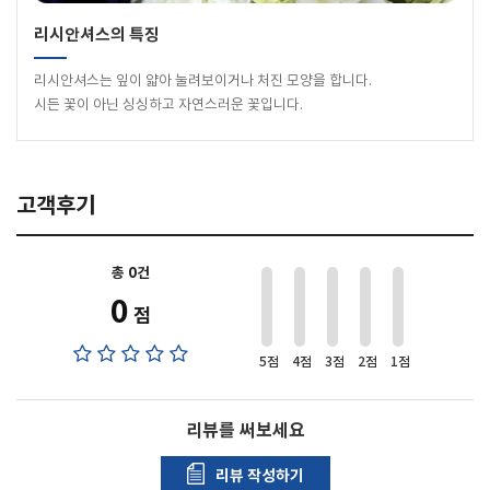
리시안셔스의 특징
리시안셔스는 잎이 얇아 눌려보이거나 처진 모양을 합니다.
시든 꽃이 아닌 싱싱하고 자연스러운 꽃입니다.
고객후기
총 0건
0
점
5점
4점
3점
2점
1점
리뷰를 써보세요
리뷰 작성하기