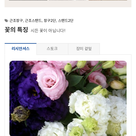
근조장구
,
근조스탠드
,
장구2단
,
스탠드2단
꽃의 특징
시든 꽃이 아닙니다!
리시안셔스
스토크
장미 겉잎