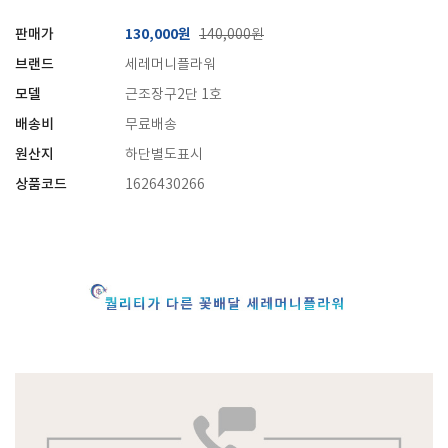
판매가
130,000원
140,000원
브랜드
세레머니플라워
모델
근조장구2단 1호
배송비
무료배송
원산지
하단별도표시
상품코드
1626430266