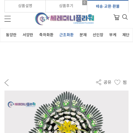
0
가입시 적립금 3,000원 바로지급!
상품설명
상품후기
배송·교환·환불
동양란
서양란
축하화환
근조화환
분재
선인장
부케
제단화